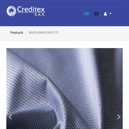
EN
ES
Products
BARD ARMATURATI 171