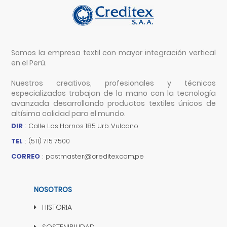
Somos la empresa textil con mayor integración vertical
en el Perú.
Nuestros creativos, profesionales y técnicos
especializados trabajan de la mano con la tecnología
avanzada desarrollando productos textiles únicos de
altísima calidad para el mundo.
DIR
:
Calle Los Hornos 185 Urb. Vulcano
TEL
:
(511) 715 7500
CORREO
:
postmaster@creditex.com.pe
NOSOTROS
HISTORIA