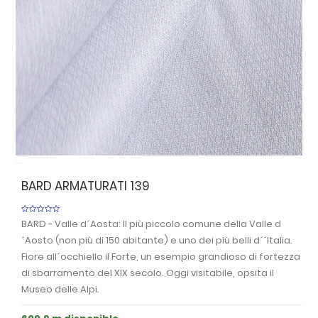
Anterior
Sigu
BARD ARMATURATI 139
BARD - Valle d´Aosta: Il più piccolo comune della Valle d
´Aosto (non più di 150 abitante) e uno dei più belli d´´Italia.
Fiore all´occhiello il Forte, un esempio grandioso di fortezza
di sbarramento del XIX secolo. Oggi visitabile, opsita il
Museo delle Alpi.