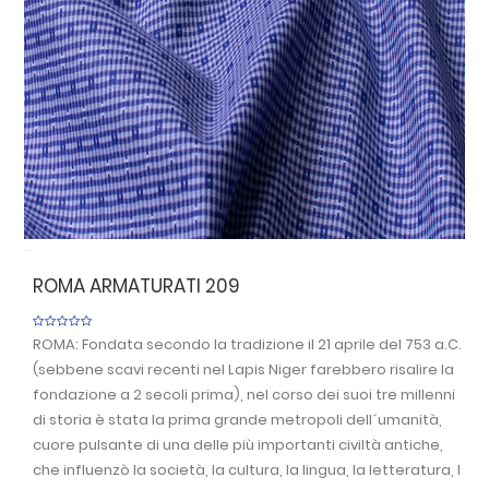
Anterior
Sigu
ROMA ARMATURATI 209
ROMA: Fondata secondo la tradizione il 21 aprile del 753 a.C.
(sebbene scavi recenti nel Lapis Niger farebbero risalire la
fondazione a 2 secoli prima), nel corso dei suoi tre millenni
di storia è stata la prima grande metropoli dell´umanità,
cuore pulsante di una delle più importanti civiltà antiche,
che influenzò la società, la cultura, la lingua, la letteratura, l