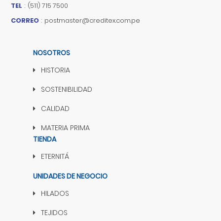
TEL
:
(511) 715 7500
CORREO
:
postmaster@creditex.com.pe
NOSOTROS
HISTORIA
SOSTENIBILIDAD
CALIDAD
MATERIA PRIMA
TIENDA
ETERNITÁ
UNIDADES DE NEGOCIO
HILADOS
TEJIDOS