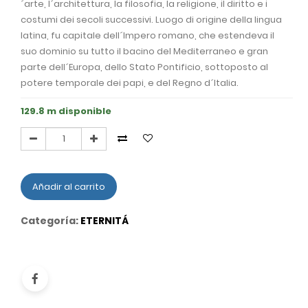
´arte, l´architettura, la filosofia, la religione, il diritto e i
costumi dei secoli successivi. Luogo di origine della lingua
latina, fu capitale dell´Impero romano, che estendeva il
suo dominio su tutto il bacino del Mediterraneo e gran
parte dell´Europa, dello Stato Pontificio, sottoposto al
potere temporale dei papi, e del Regno d´Italia.
129.8 m disponible
Añadir al carrito
Categoría:
ETERNITÁ