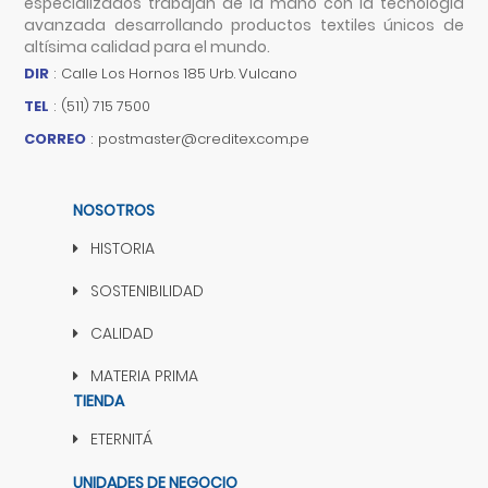
especializados trabajan de la mano con la tecnología
avanzada desarrollando productos textiles únicos de
altísima calidad para el mundo.
DIR
:
Calle Los Hornos 185 Urb. Vulcano
TEL
:
(511) 715 7500
CORREO
:
postmaster@creditex.com.pe
NOSOTROS
HISTORIA
SOSTENIBILIDAD
CALIDAD
MATERIA PRIMA
TIENDA
ETERNITÁ
UNIDADES DE NEGOCIO