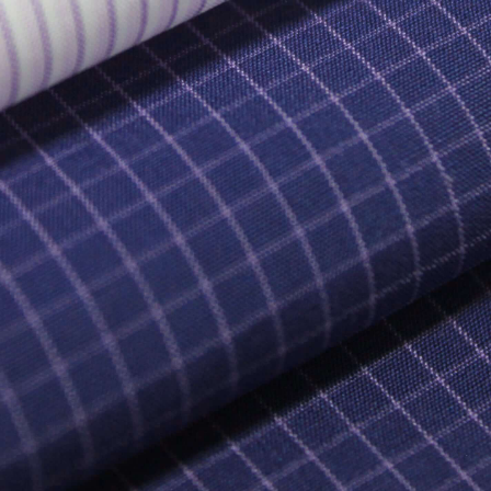
OTROS
TIENDA
NOTI
TORIA
ETERNITÁ
HE
TENIBILIDAD
IN
UNIDADES DE NEGOCIO
HILADOS
LIDAD
ME
TEJIDOS
ERIA PRIMA
PR
ACCI
PRENDAS
NO
RETAIL