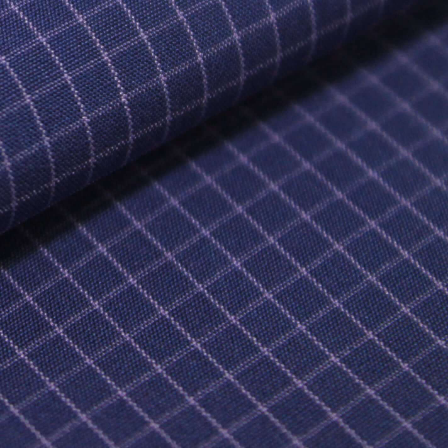
CIAS CREDITEX
CHOS DE IMPORTANCIA (SMV)
FORMACIÓN FINANCIERA (SMV)
MORIAS (SMV)
OCEDIMIENTO DE PROTECCIÓN A LOS
ONISTAS MINORITARIOS
RMAS INTERNAS DE CONDUCTA