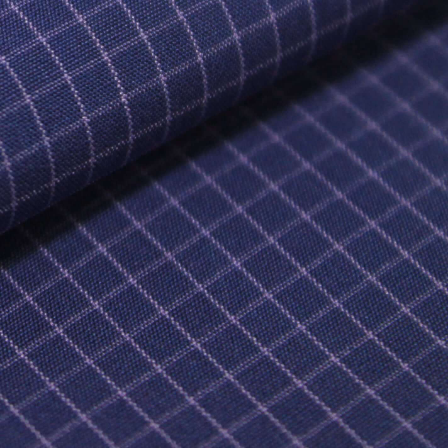
CIAS CREDITEX
CHOS DE IMPORTANCIA (SMV)
FORMACIÓN FINANCIERA (SMV)
MORIAS (SMV)
OCEDIMIENTO DE PROTECCIÓN A LOS
ONISTAS MINORITARIOS
RMAS INTERNAS DE CONDUCTA