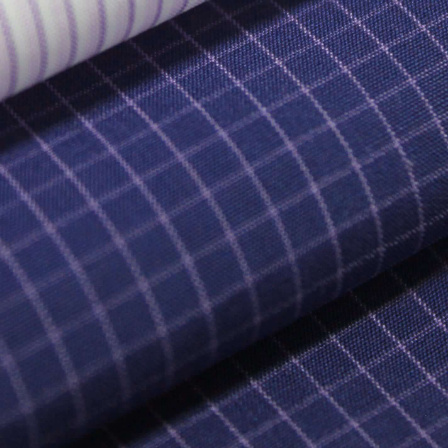
OTROS
TIENDA
NOTI
TORIA
ETERNITÁ
HE
TENIBILIDAD
IN
UNIDADES DE NEGOCIO
HILADOS
LIDAD
ME
TEJIDOS
ERIA PRIMA
PR
ACCI
PRENDAS
NO
RETAIL