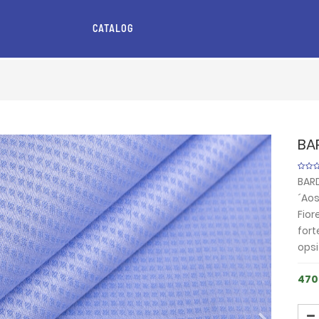
CATALOG
BA
BARD
´Aos
Fior
fort
opsi
470