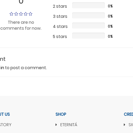
0
2 stars
0%
3 stars
0%
There are no
4 stars
0%
comments for now.
5 stars
0%
nt
in
to post a comment.
T US
SHOP
CRE
STORY
ETERNITÁ
SIG