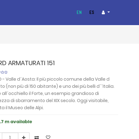
EN
ES
RD ARMATURATI 151
 - Valle d´Aosta: Il più piccolo comune della Valle d
to (non più di 150 abitante) e uno dei più belli d´´Italia.
e all´occhiello il Forte, un esempio grandioso di
ezza di sbarramento del XIX secolo. Oggi visitabile,
ta il Museo delle Alpi.
.7 m available